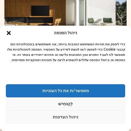
ניהול הסכמה
כדי לספק את חוויות המשתמש הטובות ביותר, אנו משתמשים בטכנולוגיות כמו
קובצי Cookie כדי לאחסן ו/או לגשת למידע על המכשיר. הסכמה לטכנולוגיות אלו
תאפשר לנו לעבד נתונים כגון התנהגות גלישה או מזהים ייחודיים באתר זה. אי
הסכמה או ביטול הסכמה עלולים להשפיע לרעה על תכונות ופונקציות מסוימות.
Galilee House
אדריכלית ורד בלטמן
צלם: עמית גירון
+
החומרים שלנו:
מאפשר/ת את כל העוגיות
לְהַכּחִישׁ
ניהול העדפות