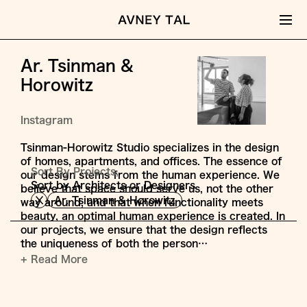
Ar. Tsinman &
Horowitz
Instagram
Tsinman-Horowitz Studio specializes in the design
of homes, apartments, and offices. The essence of
Sort By Projects,
our design stems from the human experience. We
Sort by Architects or Designers
believe that space should serve us, not the other
Ar. Tsinman & Horowitz
way around, and that when functionality meets
beauty, an optimal human experience is created. In
our projects, we ensure that the design reflects
the uniqueness of both the person…
+ Read More