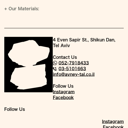
+
Our Materials:
4 Even Sapir St., Shikun Dan,
Tel Aviv
Contact Us
052-7918433
03-5101663
info@avney-tal.co.il
Follow Us
Instagram
Facebook
Follow Us
Instagram
Facebook