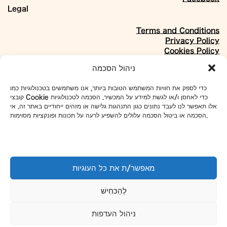
Legal
Terms and Conditions
Privacy Policy
Cookies Policy
About
ניהול הסכמה
Our Story
כדי לספק את חוויות המשתמש הטובות ביותר, אנו משתמשים בטכנולוגיות כמו
Materials
קובצי Cookie כדי לאחסן ו/או לגשת למידע על המכשיר. הסכמה לטכנולוגיות
Projects
אלו תאפשר לנו לעבד נתונים כגון התנהגות גלישה או מזהים ייחודיים באתר זה. אי
Collaborations
הסכמה או ביטול הסכמה עלולים להשפיע לרעה על תכונות ופונקציות מסוימות.
Our Address:
4 Even Sapir St., Shikun Dan, Tel Aviv
To set up tours and meetings:
מאפשר/ת את כל העוגיות
WhatsApp
052-7918433
Phone
03-5101663
לְהַכּחִישׁ
info@avney-tal.co.il
ניהול העדפות