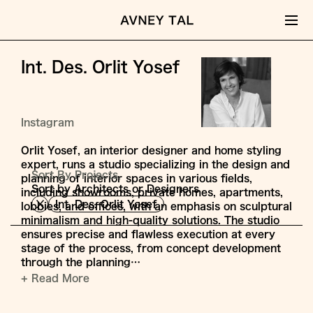
Int. Des. Orlit Yosef
Instagram
Orlit Yosef, an interior designer and home styling
expert, runs a studio specializing in the design and
Sort By Projects,
planning of interior spaces in various fields,
Sort by Architects or Designers
including showrooms, private homes, apartments,
Int. Des. Orlit Yosef
lobbies, and offices, with an emphasis on sculptural
minimalism and high-quality solutions. The studio
ensures precise and flawless execution at every
stage of the process, from concept development
through the planning…
+ Read More