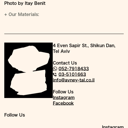
Photo by Itay Benit
+
Our Materials:
4 Even Sapir St., Shikun Dan,
Tel Aviv
Contact Us
052-7918433
03-5101663
info@avney-tal.co.il
Follow Us
Instagram
Facebook
Follow Us
Instagram