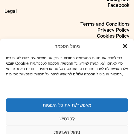
Facebook
Legal
Terms and Conditions
Privacy Policy
Cookies Policy
About
ניהול הסכמה
Our Story
כדי לספק את חוויות המשתמש הטובות ביותר, אנו משתמשים בטכנולוגיות כמו
Materials
קובצי Cookie כדי לאחסן ו/או לגשת למידע על המכשיר. הסכמה לטכנולוגיות
Projects
אלו תאפשר לנו לעבד נתונים כגון התנהגות גלישה או מזהים ייחודיים באתר זה. אי
Collaborations
הסכמה או ביטול הסכמה עלולים להשפיע לרעה על תכונות ופונקציות מסוימות.
Our Address:
4 Even Sapir St., Shikun Dan, Tel Aviv
To set up tours and meetings:
מאפשר/ת את כל העוגיות
WhatsApp
052-7918433
Phone
03-5101663
לְהַכּחִישׁ
info@avney-tal.co.il
ניהול העדפות