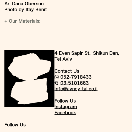
Ar. Dana Oberson
Photo by Itay Benit
+
Our Materials:
4 Even Sapir St., Shikun Dan,
Tel Aviv
Contact Us
052-7918433
03-5101663
info@avney-tal.co.il
Follow Us
Instagram
Facebook
Follow Us