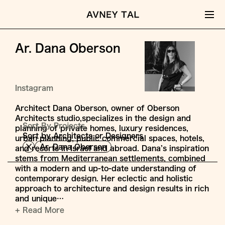
Ar. Dana Oberson
Instagram
Architect Dana Oberson, owner of Oberson
Architects studio,specializes in the design and
Sort By Projects,
planning of private homes, luxury residences,
Sort by Architects or Designers
urban planning, public commercial spaces, hotels,
Ar. Dana Oberson
and resorts in Israel and abroad. Dana’s inspiration
stems from Mediterranean settlements, combined
with a modern and up-to-date understanding of
contemporary design. Her eclectic and holistic
approach to architecture and design results in rich
and unique…
+ Read More