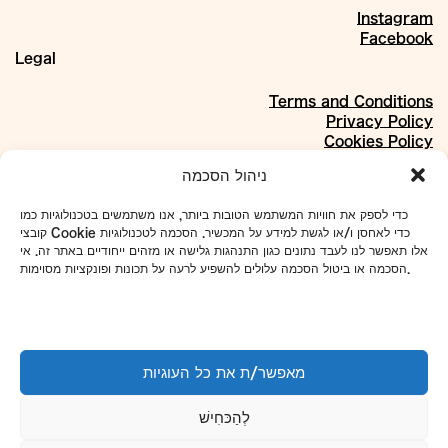
Instagram
Facebook
Legal
Terms and Conditions
Privacy Policy
Cookies Policy
About
ניהול הסכמה
Our Story
כדי לספק את חוויות המשתמש הטובות ביותר, אנו משתמשים בטכנולוגיות כמו
Materials
קובצי Cookie כדי לאחסן ו/או לגשת למידע על המכשיר. הסכמה לטכנולוגיות
Projects
אלו תאפשר לנו לעבד נתונים כגון התנהגות גלישה או מזהים ייחודיים באתר זה. אי
Collaborations
הסכמה או ביטול הסכמה עלולים להשפיע לרעה על תכונות ופונקציות מסוימות.
Our Address:
4 Even Sapir St., Shikun Dan, Tel Aviv
To set up tours and meetings:
מאפשר/ת את כל העוגיות
WhatsApp
052-7918433
Phone
03-5101663
לְהַכּחִישׁ