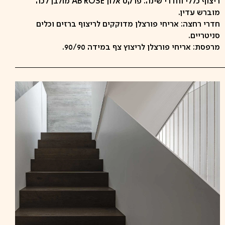
ריצוף כללי וחדרי שינה: פרקט אלון AB ROSE מולבן לכה
מוברש עדין.
חדרי רחצה: אריחי פורצלן מדוקקים לריצוף ברזים וכלים
סניטריים.
מרפסת: אריחי פורצלן לריצוץ צף במידה 90/90.