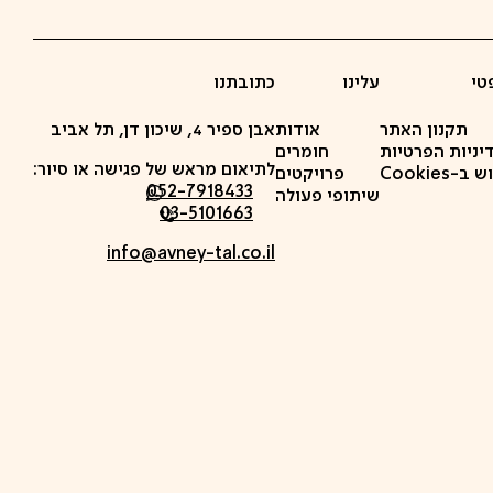
טי
עלינו
כתובתנו
תקנון האתר
אודות
אבן ספיר 4, שיכון דן, תל אביב
יניות הפרטיות
חומרים
לתיאום מראש של פגישה או סיור:
-Cookies
פרויקטים
052-7918433
שיתופי פעולה
03-5101663
info@avney-tal.co.il