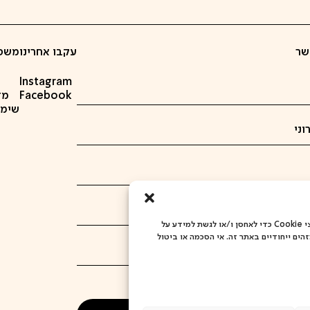
שר
עקבו אחרינו
משפ
Instagram
Facebook
מד
שימוש ב
כדי לספק את חוויות המשתמש הטובות ביותר, אנו משתמשים בטכנולוגיות כמו קובצי Cookie כדי לאחסן ו/או לגשת למידע על
הים ייחודיים באתר זה. אי הסכמה או ביטול
ת את מדיניות הפרטיות
מדיניות הפרטיות